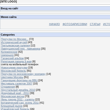
[
SITE LOGO
]
Вход на сайт
Меню сайта
НАЧАЛО
ФОТОЗАРИСОВКИ
СТАТЬИ
ИСТ
Categories
Прогулки по Москве...
[72]
Исторический музей
[43]
Третьяковская галерея
[12]
Лаврушинский пер., лавкамира
[35]
Коломенское
[42]
Царицыно
[41]
Таганский альбом
[24]
Репетиция парада 9 мая
[6]
снята на мобильный телефон
Новогодние прогулки
[19]
Московский Кремль
[91]
Прогулки по московскому зоопарку
[14]
Цветники Москвы
[51]
Танцующие фонтаны на ВВЦ
[24]
Фестиваль салютов 2007
[10]
Отражения
[8]
Хрустальный декабрь 2010
[29]
Дождливый май - 2011
[39]
Московская весна
[73]
День города 2011 - салюты
[22]
Ботанический сад, осень 2011
[41]
Блошиный рынок
[15]
Измайловский Кремль
[26]