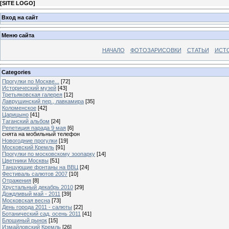
[
SITE LOGO
]
Вход на сайт
Меню сайта
НАЧАЛО
ФОТОЗАРИСОВКИ
СТАТЬИ
ИСТ
Categories
Прогулки по Москве...
[72]
Исторический музей
[43]
Третьяковская галерея
[12]
Лаврушинский пер., лавкамира
[35]
Коломенское
[42]
Царицыно
[41]
Таганский альбом
[24]
Репетиция парада 9 мая
[6]
снята на мобильный телефон
Новогодние прогулки
[19]
Московский Кремль
[91]
Прогулки по московскому зоопарку
[14]
Цветники Москвы
[51]
Танцующие фонтаны на ВВЦ
[24]
Фестиваль салютов 2007
[10]
Отражения
[8]
Хрустальный декабрь 2010
[29]
Дождливый май - 2011
[39]
Московская весна
[73]
День города 2011 - салюты
[22]
Ботанический сад, осень 2011
[41]
Блошиный рынок
[15]
Измайловский Кремль
[26]