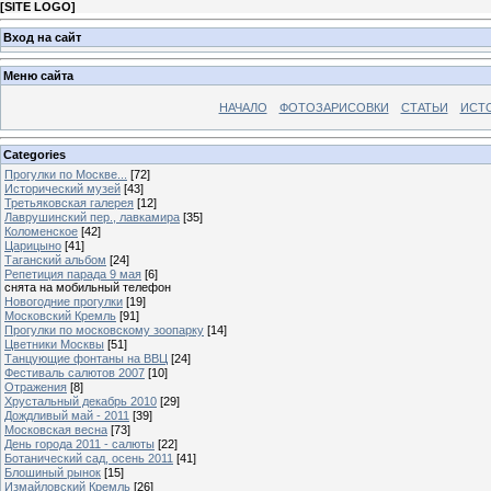
[
SITE LOGO
]
Вход на сайт
Меню сайта
НАЧАЛО
ФОТОЗАРИСОВКИ
СТАТЬИ
ИСТ
Categories
Прогулки по Москве...
[72]
Исторический музей
[43]
Третьяковская галерея
[12]
Лаврушинский пер., лавкамира
[35]
Коломенское
[42]
Царицыно
[41]
Таганский альбом
[24]
Репетиция парада 9 мая
[6]
снята на мобильный телефон
Новогодние прогулки
[19]
Московский Кремль
[91]
Прогулки по московскому зоопарку
[14]
Цветники Москвы
[51]
Танцующие фонтаны на ВВЦ
[24]
Фестиваль салютов 2007
[10]
Отражения
[8]
Хрустальный декабрь 2010
[29]
Дождливый май - 2011
[39]
Московская весна
[73]
День города 2011 - салюты
[22]
Ботанический сад, осень 2011
[41]
Блошиный рынок
[15]
Измайловский Кремль
[26]