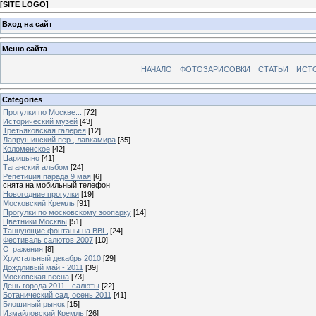
[
SITE LOGO
]
Вход на сайт
Меню сайта
НАЧАЛО
ФОТОЗАРИСОВКИ
СТАТЬИ
ИСТ
Categories
Прогулки по Москве...
[72]
Исторический музей
[43]
Третьяковская галерея
[12]
Лаврушинский пер., лавкамира
[35]
Коломенское
[42]
Царицыно
[41]
Таганский альбом
[24]
Репетиция парада 9 мая
[6]
снята на мобильный телефон
Новогодние прогулки
[19]
Московский Кремль
[91]
Прогулки по московскому зоопарку
[14]
Цветники Москвы
[51]
Танцующие фонтаны на ВВЦ
[24]
Фестиваль салютов 2007
[10]
Отражения
[8]
Хрустальный декабрь 2010
[29]
Дождливый май - 2011
[39]
Московская весна
[73]
День города 2011 - салюты
[22]
Ботанический сад, осень 2011
[41]
Блошиный рынок
[15]
Измайловский Кремль
[26]