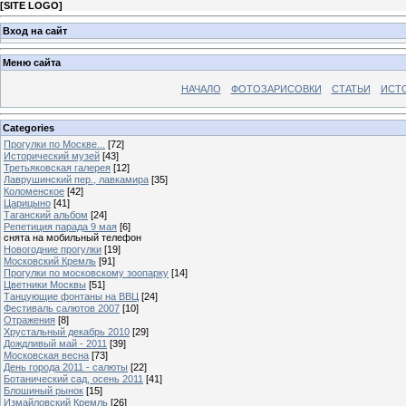
[
SITE LOGO
]
Вход на сайт
Меню сайта
НАЧАЛО
ФОТОЗАРИСОВКИ
СТАТЬИ
ИСТ
Categories
Прогулки по Москве...
[72]
Исторический музей
[43]
Третьяковская галерея
[12]
Лаврушинский пер., лавкамира
[35]
Коломенское
[42]
Царицыно
[41]
Таганский альбом
[24]
Репетиция парада 9 мая
[6]
снята на мобильный телефон
Новогодние прогулки
[19]
Московский Кремль
[91]
Прогулки по московскому зоопарку
[14]
Цветники Москвы
[51]
Танцующие фонтаны на ВВЦ
[24]
Фестиваль салютов 2007
[10]
Отражения
[8]
Хрустальный декабрь 2010
[29]
Дождливый май - 2011
[39]
Московская весна
[73]
День города 2011 - салюты
[22]
Ботанический сад, осень 2011
[41]
Блошиный рынок
[15]
Измайловский Кремль
[26]