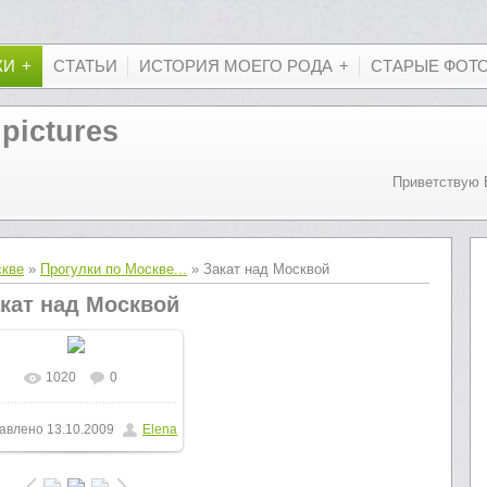
КИ
СТАТЬИ
ИСТОРИЯ МОЕГО РОДА
СТАРЫЕ ФОТ
 pictures
Приветствую 
скве
»
Прогулки по Москве...
» Закат над Москвой
кат над Москвой
1020
0
В реальном размере
авлено
13.10.2009
Elena
640x480
/ 124.7Kb