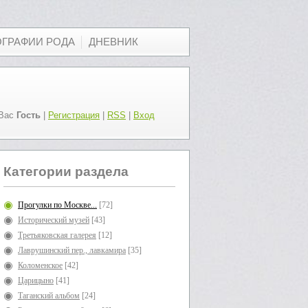
ОГРАФИИ РОДА
ДНЕВНИК
Вас
Гость
|
Регистрация
|
RSS
|
Вход
Категории раздела
Прогулки по Москве...
[72]
Исторический музей
[43]
Третьяковская галерея
[12]
Лаврушинский пер., лавкамира
[35]
Коломенское
[42]
Царицыно
[41]
Таганский альбом
[24]