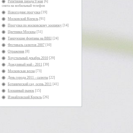
Репетиция парада 9 мая
[6]
снята на мобильный телефон
Новогодние прогулки
[19]
Московский Кремль
[91]
Прогулки по московскому зоопарку
[14]
Цветники Москвы
[51]
Танцующие фонтаны на ВВЦ
[24]
Фестиваль салютов 2007
[10]
Отражения
[8]
Хрустальный декабрь 2010
[29]
Дождливый май - 2011
[39]
Московская весна
[73]
День города 2011 - салюты
[22]
Ботанический сад, осень 2011
[41]
Блошиный рынок
[15]
Измайловский Кремль
[26]