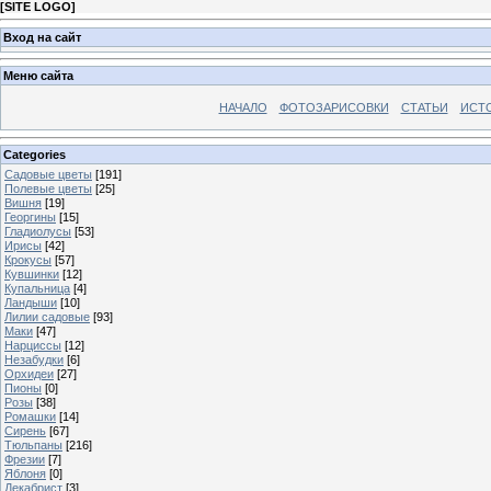
[
SITE LOGO
]
Вход на сайт
Меню сайта
НАЧАЛО
ФОТОЗАРИСОВКИ
СТАТЬИ
ИСТ
Categories
Садовые цветы
[191]
Полевые цветы
[25]
Вишня
[19]
Георгины
[15]
Гладиолусы
[53]
Ирисы
[42]
Крокусы
[57]
Кувшинки
[12]
Купальница
[4]
Ландыши
[10]
Лилии садовые
[93]
Маки
[47]
Нарциссы
[12]
Незабудки
[6]
Орхидеи
[27]
Пионы
[0]
Розы
[38]
Ромашки
[14]
Сирень
[67]
Тюльпаны
[216]
Фрезии
[7]
Яблоня
[0]
Декабрист
[3]