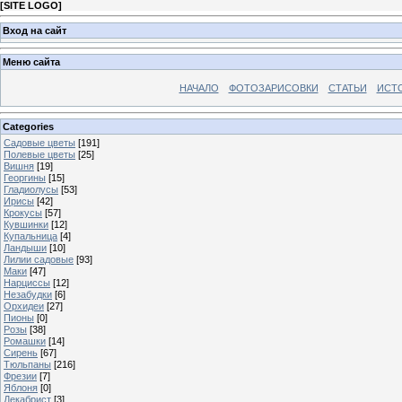
[
SITE LOGO
]
Вход на сайт
Меню сайта
НАЧАЛО
ФОТОЗАРИСОВКИ
СТАТЬИ
ИСТ
Categories
Садовые цветы
[191]
Полевые цветы
[25]
Вишня
[19]
Георгины
[15]
Гладиолусы
[53]
Ирисы
[42]
Крокусы
[57]
Кувшинки
[12]
Купальница
[4]
Ландыши
[10]
Лилии садовые
[93]
Маки
[47]
Нарциссы
[12]
Незабудки
[6]
Орхидеи
[27]
Пионы
[0]
Розы
[38]
Ромашки
[14]
Сирень
[67]
Тюльпаны
[216]
Фрезии
[7]
Яблоня
[0]
Декабрист
[3]