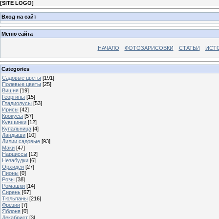
[
SITE LOGO
]
Вход на сайт
Меню сайта
НАЧАЛО
ФОТОЗАРИСОВКИ
СТАТЬИ
ИСТ
Categories
Садовые цветы
[191]
Полевые цветы
[25]
Вишня
[19]
Георгины
[15]
Гладиолусы
[53]
Ирисы
[42]
Крокусы
[57]
Кувшинки
[12]
Купальница
[4]
Ландыши
[10]
Лилии садовые
[93]
Маки
[47]
Нарциссы
[12]
Незабудки
[6]
Орхидеи
[27]
Пионы
[0]
Розы
[38]
Ромашки
[14]
Сирень
[67]
Тюльпаны
[216]
Фрезии
[7]
Яблоня
[0]
Декабрист
[3]