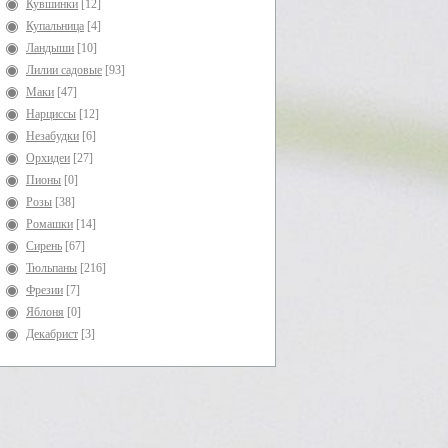
Кувшинки
[12]
Купальница
[4]
Ландыши
[10]
Лилии садовые
[93]
Маки
[47]
Нарциссы
[12]
Незабудки
[6]
Орхидеи
[27]
Пионы
[0]
Розы
[38]
Ромашки
[14]
Сирень
[67]
Тюльпаны
[216]
Фрезии
[7]
Яблоня
[0]
Декабрист
[3]