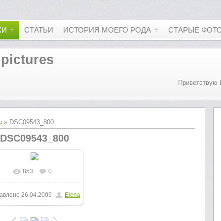
КИ
СТАТЬИ
ИСТОРИЯ МОЕГО РОДА
СТАРЫЕ ФОТ
 pictures
Приветствую 
ы
» DSC09543_800
DSC09543_800
853
0
В реальном размере
авлено
26.04.2009
Elena
800x600
/ 386.6Kb