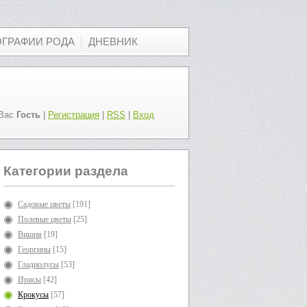
ОГРАФИИ РОДА
ДНЕВНИК
Вас
Гость
|
Регистрация
|
RSS
|
Вход
Категории раздела
Садовые цветы
[191]
Полевые цветы
[25]
Вишня
[19]
Георгины
[15]
Гладиолусы
[53]
Ирисы
[42]
Крокусы
[57]