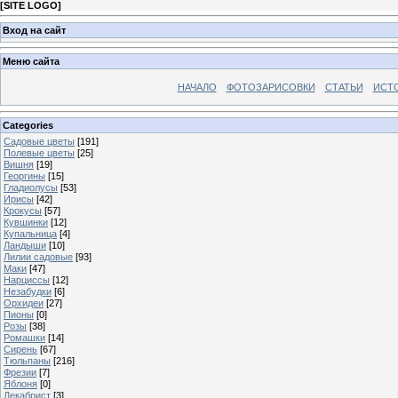
[
SITE LOGO
]
Вход на сайт
Меню сайта
НАЧАЛО
ФОТОЗАРИСОВКИ
СТАТЬИ
ИСТ
Categories
Садовые цветы
[191]
Полевые цветы
[25]
Вишня
[19]
Георгины
[15]
Гладиолусы
[53]
Ирисы
[42]
Крокусы
[57]
Кувшинки
[12]
Купальница
[4]
Ландыши
[10]
Лилии садовые
[93]
Маки
[47]
Нарциссы
[12]
Незабудки
[6]
Орхидеи
[27]
Пионы
[0]
Розы
[38]
Ромашки
[14]
Сирень
[67]
Тюльпаны
[216]
Фрезии
[7]
Яблоня
[0]
Декабрист
[3]