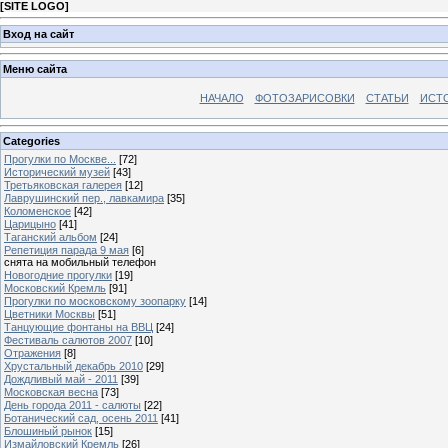
[
SITE LOGO
]
Вход на сайт
Меню сайта
НАЧАЛО
ФОТОЗАРИСОВКИ
СТАТЬИ
ИСТ
Categories
Прогулки по Москве...
[72]
Исторический музей
[43]
Третьяковская галерея
[12]
Лаврушинский пер., лавкамира
[35]
Коломенское
[42]
Царицыно
[41]
Таганский альбом
[24]
Репетиция парада 9 мая
[6]
снята на мобильный телефон
Новогодние прогулки
[19]
Московский Кремль
[91]
Прогулки по московскому зоопарку
[14]
Цветники Москвы
[51]
Танцующие фонтаны на ВВЦ
[24]
Фестиваль салютов 2007
[10]
Отражения
[8]
Хрустальный декабрь 2010
[29]
Дождливый май - 2011
[39]
Московская весна
[73]
День города 2011 - салюты
[22]
Ботанический сад, осень 2011
[41]
Блошиный рынок
[15]
Измайловский Кремль
[26]