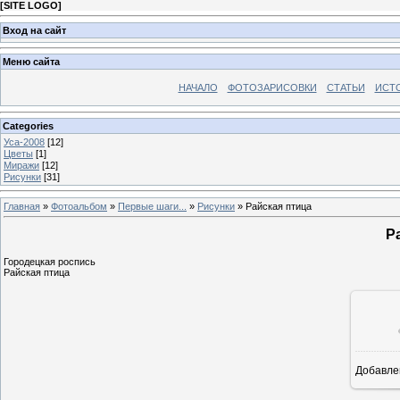
[
SITE LOGO
]
Вход на сайт
Меню сайта
НАЧАЛО
ФОТОЗАРИСОВКИ
СТАТЬИ
ИСТ
Categories
Уса-2008
[12]
Цветы
[1]
Миражи
[12]
Рисунки
[31]
Главная
»
Фотоальбом
»
Первые шаги...
»
Рисунки
» Райская птица
Р
Городецкая роспись
Райская птица
Добавле
8