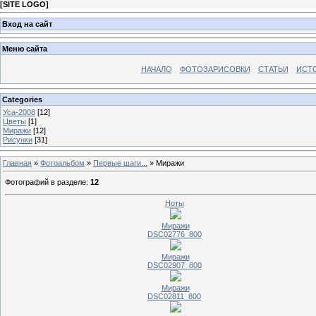
[
SITE LOGO
]
Вход на сайт
Меню сайта
НАЧАЛО
ФОТОЗАРИСОВКИ
СТАТЬИ
ИСТ
Categories
Уса-2008
[12]
Цветы
[1]
Миражи
[12]
Рисунки
[31]
Главная
»
Фотоальбом
»
Первые шаги...
» Миражи
Фотографий в разделе
:
12
Ноты
Миражи
DSC02776_800
Миражи
DSC02907_800
Миражи
DSC02811_800