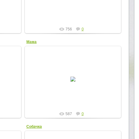
Elena
756
0
Мама
25.11.2012
й
Мама
Elena
587
0
Собачка