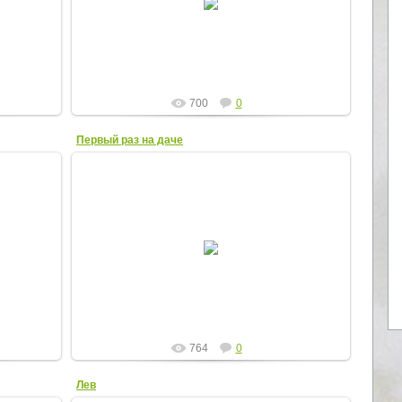
ElenaR
700
0
Первый раз на даче
16.04.2012
ElenaR
764
0
Лев