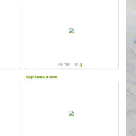
16.04.2012
Лев (пастель)
ElenaR
789
0
Мартышка и очки
22.02.2012
Мартышка и очки
Elena