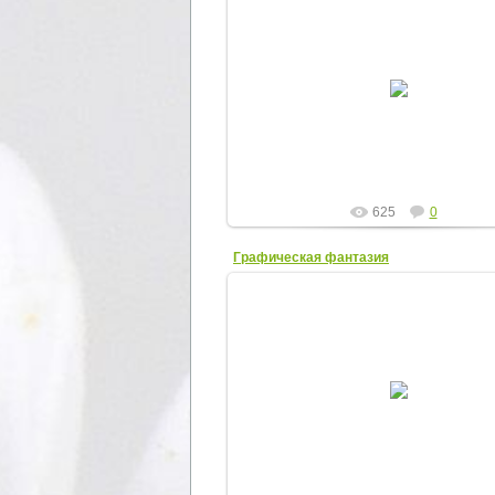
25.11.2012
Денис Давыдов
Elena
625
0
Графическая фантазия
25.11.2012
Графическая фантазия
Elena