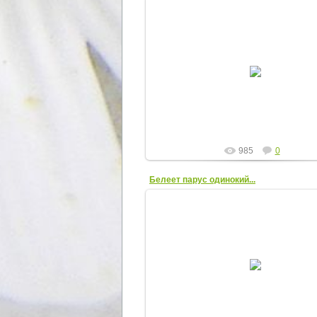
16.04.2012
ElenaR
985
0
Белеет парус одинокий...
16.04.2012
ElenaR