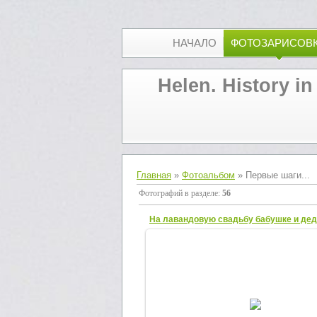
НАЧАЛО
ФОТОЗАРИСОВ
Helen. History in
Главная
»
Фотоальбом
» Первые шаги...
Фотографий в разделе
:
56
На лавандовую свадьбу бабушке и де
02.12.2012
На лавандовую свадьбу бабушке и де