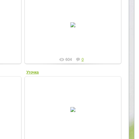
25.11.2012
Собачка
Elena
604
0
Уточка
25.11.2012
Уточка
Elena