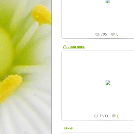
На экзамене
Elena
705
0
Лесной пень
16.04.2012
ElenaR
1693
0
Танки