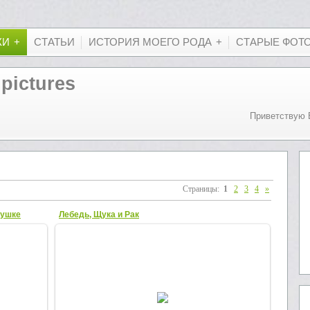
КИ
СТАТЬИ
ИСТОРИЯ МОЕГО РОДА
СТАРЫЕ ФОТ
 pictures
Приветствую 
Страницы
:
1
2
3
4
»
душке
Лебедь, Щука и Рак
25.11.2012
душке
Лебедь, Щука и Рак