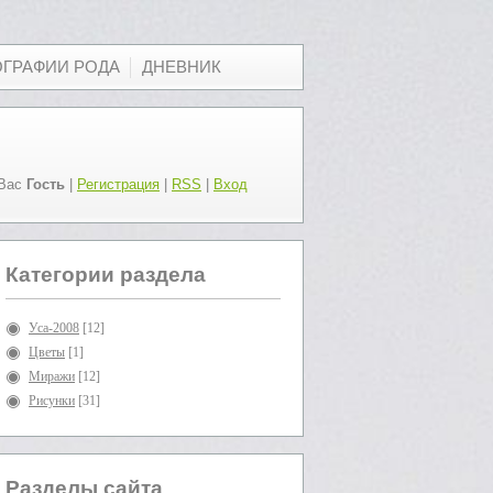
ОГРАФИИ РОДА
ДНЕВНИК
Вас
Гость
|
Регистрация
|
RSS
|
Вход
Категории раздела
Уса-2008
[12]
Цветы
[1]
Миражи
[12]
Рисунки
[31]
Разделы сайта