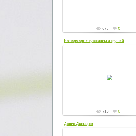
Elena
676
0
Натюрморт с кувшином и грушей
25.11.2012
Натюрморт с кувшином и груше
Elena
710
0
Денис Давыдов