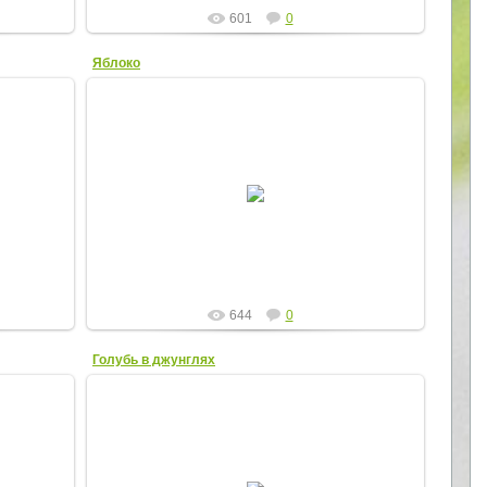
601
0
Яблоко
25.11.2012
Яблоко
Elena
644
0
Голубь в джунглях
16.04.2012