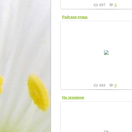
697
0
Райская птица
25.11.2012
Городецкая роспись
Райская птица
Elena
684
0
На экзамене
12.05.2012