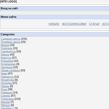
[
SITE LOGO
]
Вход на сайт
Меню сайта
НАЧАЛО
ФОТОЗАРИСОВКИ
СТАТЬИ
ИСТ
Categories
Садовые цветы
[191]
Полевые цветы
[25]
Вишня
[19]
Георгины
[15]
Гладиолусы
[53]
Ирисы
[42]
Крокусы
[57]
Кувшинки
[12]
Купальница
[4]
Ландыши
[10]
Лилии садовые
[93]
Маки
[47]
Нарциссы
[12]
Незабудки
[6]
Орхидеи
[27]
Пионы
[0]
Розы
[38]
Ромашки
[14]
Сирень
[67]
Тюльпаны
[216]
Фрезии
[7]
Яблоня
[0]
Декабрист
[3]