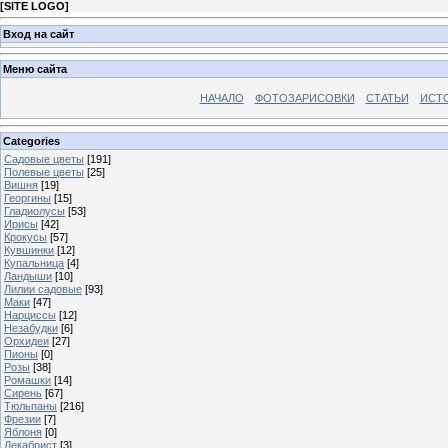
[
SITE LOGO
]
Вход на сайт
Меню сайта
НАЧАЛО
ФОТОЗАРИСОВКИ
СТАТЬИ
ИСТ
Categories
Садовые цветы
[191]
Полевые цветы
[25]
Вишня
[19]
Георгины
[15]
Гладиолусы
[53]
Ирисы
[42]
Крокусы
[57]
Кувшинки
[12]
Купальница
[4]
Ландыши
[10]
Лилии садовые
[93]
Маки
[47]
Нарциссы
[12]
Незабудки
[6]
Орхидеи
[27]
Пионы
[0]
Розы
[38]
Ромашки
[14]
Сирень
[67]
Тюльпаны
[216]
Фрезии
[7]
Яблоня
[0]
Декабрист
[3]