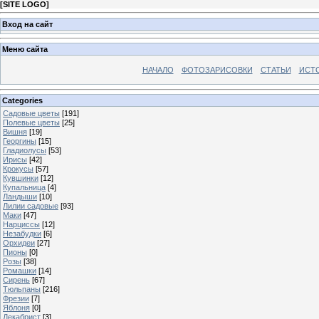
[
SITE LOGO
]
Вход на сайт
Меню сайта
НАЧАЛО
ФОТОЗАРИСОВКИ
СТАТЬИ
ИСТ
Categories
Садовые цветы
[191]
Полевые цветы
[25]
Вишня
[19]
Георгины
[15]
Гладиолусы
[53]
Ирисы
[42]
Крокусы
[57]
Кувшинки
[12]
Купальница
[4]
Ландыши
[10]
Лилии садовые
[93]
Маки
[47]
Нарциссы
[12]
Незабудки
[6]
Орхидеи
[27]
Пионы
[0]
Розы
[38]
Ромашки
[14]
Сирень
[67]
Тюльпаны
[216]
Фрезии
[7]
Яблоня
[0]
Декабрист
[3]