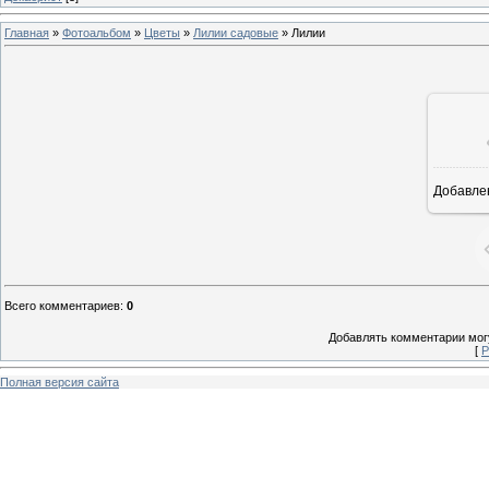
Главная
»
Фотоальбом
»
Цветы
»
Лилии садовые
» Лилии
Добавле
8
Всего комментариев
:
0
Добавлять комментарии могу
[
Р
Полная версия сайта