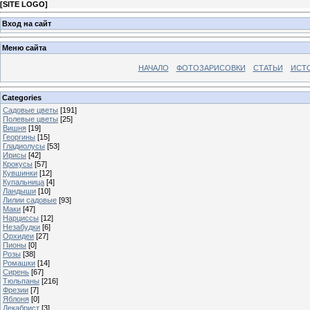
[
SITE LOGO
]
Вход на сайт
Меню сайта
НАЧАЛО
ФОТОЗАРИСОВКИ
СТАТЬИ
ИСТ
Categories
Садовые цветы
[191]
Полевые цветы
[25]
Вишня
[19]
Георгины
[15]
Гладиолусы
[53]
Ирисы
[42]
Крокусы
[57]
Кувшинки
[12]
Купальница
[4]
Ландыши
[10]
Лилии садовые
[93]
Маки
[47]
Нарциссы
[12]
Незабудки
[6]
Орхидеи
[27]
Пионы
[0]
Розы
[38]
Ромашки
[14]
Сирень
[67]
Тюльпаны
[216]
Фрезии
[7]
Яблоня
[0]
Декабрист
[3]