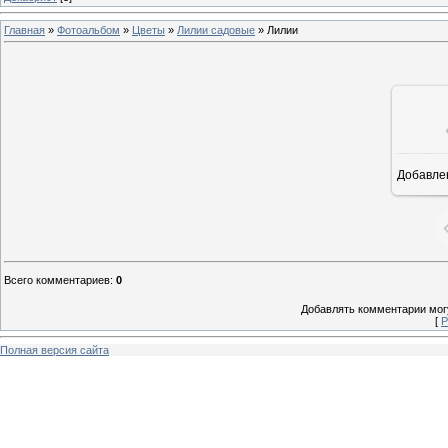
Главная
»
Фотоальбом
»
Цветы
»
Лилии садовые
» Лилии
Добавле
8
Всего комментариев
:
0
Добавлять комментарии могу
[
Р
Полная версия сайта