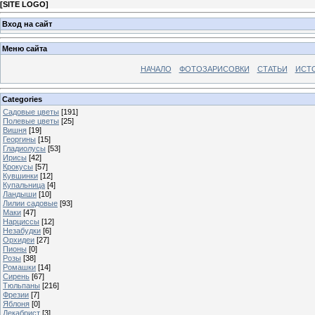
[
SITE LOGO
]
Вход на сайт
Меню сайта
НАЧАЛО
ФОТОЗАРИСОВКИ
СТАТЬИ
ИСТ
Categories
Садовые цветы
[191]
Полевые цветы
[25]
Вишня
[19]
Георгины
[15]
Гладиолусы
[53]
Ирисы
[42]
Крокусы
[57]
Кувшинки
[12]
Купальница
[4]
Ландыши
[10]
Лилии садовые
[93]
Маки
[47]
Нарциссы
[12]
Незабудки
[6]
Орхидеи
[27]
Пионы
[0]
Розы
[38]
Ромашки
[14]
Сирень
[67]
Тюльпаны
[216]
Фрезии
[7]
Яблоня
[0]
Декабрист
[3]