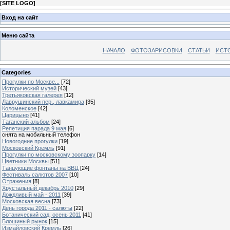
[
SITE LOGO
]
Вход на сайт
Меню сайта
НАЧАЛО
ФОТОЗАРИСОВКИ
СТАТЬИ
ИСТ
Categories
Прогулки по Москве...
[72]
Исторический музей
[43]
Третьяковская галерея
[12]
Лаврушинский пер., лавкамира
[35]
Коломенское
[42]
Царицыно
[41]
Таганский альбом
[24]
Репетиция парада 9 мая
[6]
снята на мобильный телефон
Новогодние прогулки
[19]
Московский Кремль
[91]
Прогулки по московскому зоопарку
[14]
Цветники Москвы
[51]
Танцующие фонтаны на ВВЦ
[24]
Фестиваль салютов 2007
[10]
Отражения
[8]
Хрустальный декабрь 2010
[29]
Дождливый май - 2011
[39]
Московская весна
[73]
День города 2011 - салюты
[22]
Ботанический сад, осень 2011
[41]
Блошиный рынок
[15]
Измайловский Кремль
[26]