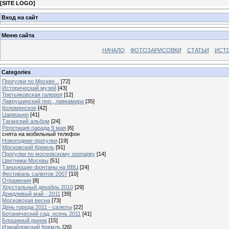
[
SITE LOGO
]
Вход на сайт
Меню сайта
НАЧАЛО
ФОТОЗАРИСОВКИ
СТАТЬИ
ИСТ
Categories
Прогулки по Москве...
[72]
Исторический музей
[43]
Третьяковская галерея
[12]
Лаврушинский пер., лавкамира
[35]
Коломенское
[42]
Царицыно
[41]
Таганский альбом
[24]
Репетиция парада 9 мая
[6]
снята на мобильный телефон
Новогодние прогулки
[19]
Московский Кремль
[91]
Прогулки по московскому зоопарку
[14]
Цветники Москвы
[51]
Танцующие фонтаны на ВВЦ
[24]
Фестиваль салютов 2007
[10]
Отражения
[8]
Хрустальный декабрь 2010
[29]
Дождливый май - 2011
[39]
Московская весна
[73]
День города 2011 - салюты
[22]
Ботанический сад, осень 2011
[41]
Блошиный рынок
[15]
Измайловский Кремль
[26]