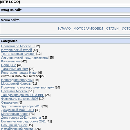
[
SITE LOGO
]
Вход на сайт
Меню сайта
НАЧАЛО
ФОТОЗАРИСОВКИ
СТАТЬИ
ИСТ
Categories
Прогулки по Москве...
[72]
Исторический музей
[43]
Третьяковская галерея
[12]
Лаврушинский пер., лавкамира
[35]
Коломенское
[42]
Царицыно
[41]
Таганский альбом
[24]
Репетиция парада 9 мая
[6]
снята на мобильный телефон
Новогодние прогулки
[19]
Московский Кремль
[91]
Прогулки по московскому зоопарку
[14]
Цветники Москвы
[51]
Танцующие фонтаны на ВВЦ
[24]
Фестиваль салютов 2007
[10]
Отражения
[8]
Хрустальный декабрь 2010
[29]
Дождливый май - 2011
[39]
Московская весна
[73]
День города 2011 - салюты
[22]
Ботанический сад, осень 2011
[41]
Блошиный рынок
[15]
Измайловский Кремль
[26]