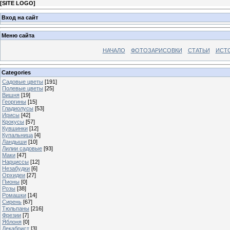
[
SITE LOGO
]
Вход на сайт
Меню сайта
НАЧАЛО
ФОТОЗАРИСОВКИ
СТАТЬИ
ИСТ
Categories
Садовые цветы
[191]
Полевые цветы
[25]
Вишня
[19]
Георгины
[15]
Гладиолусы
[53]
Ирисы
[42]
Крокусы
[57]
Кувшинки
[12]
Купальница
[4]
Ландыши
[10]
Лилии садовые
[93]
Маки
[47]
Нарциссы
[12]
Незабудки
[6]
Орхидеи
[27]
Пионы
[0]
Розы
[38]
Ромашки
[14]
Сирень
[67]
Тюльпаны
[216]
Фрезии
[7]
Яблоня
[0]
Декабрист
[3]