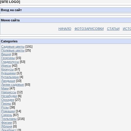
[
SITE LOGO
]
Вход на сайт
Меню сайта
НАЧАЛО
ФОТОЗАРИСОВКИ
СТАТЬИ
ИСТ
Categories
Садовые цветы
[191]
Полевые цветы
[25]
Вишня
[19]
Георгины
[15]
Гладиолусы
[53]
Ирисы
[42]
Крокусы
[57]
Кувшинки
[12]
Купальница
[4]
Ландыши
[10]
Лилии садовые
[93]
Маки
[47]
Нарциссы
[12]
Незабудки
[6]
Орхидеи
[27]
Пионы
[0]
Розы
[38]
Ромашки
[14]
Сирень
[67]
Тюльпаны
[216]
Фрезии
[7]
Яблоня
[0]
Декабрист
[3]