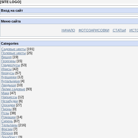
[
SITE LOGO
]
Вход на сайт
Меню сайта
НАЧАЛО
ФОТОЗАРИСОВКИ
СТАТЬИ
ИСТ
Categories
Садовые цветы
[191]
Полевые цветы
[25]
Вишня
[19]
Георгины
[15]
Гладиолусы
[53]
Ирисы
[42]
Крокусы
[57]
Кувшинки
[12]
Купальница
[4]
Ландыши
[10]
Лилии садовые
[93]
Маки
[47]
Нарциссы
[12]
Незабудки
[6]
Орхидеи
[27]
Пионы
[0]
Розы
[38]
Ромашки
[14]
Сирень
[67]
Тюльпаны
[216]
Фрезии
[7]
Яблоня
[0]
Декабрист
[3]