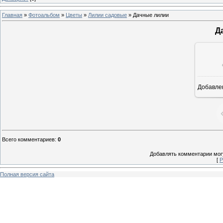
Главная
»
Фотоальбом
»
Цветы
»
Лилии садовые
» Дачные лилии
Д
Добавле
Всего комментариев
:
0
Добавлять комментарии могу
[
Р
Полная версия сайта