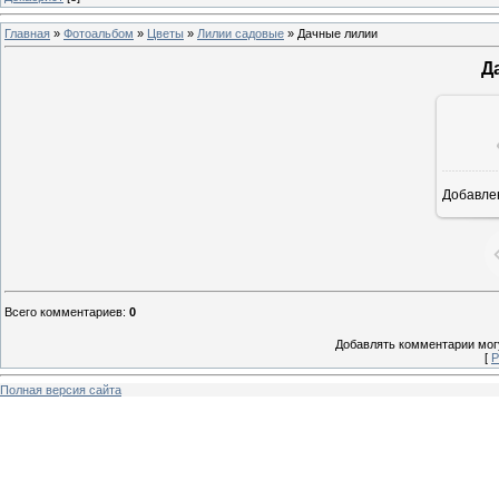
Главная
»
Фотоальбом
»
Цветы
»
Лилии садовые
» Дачные лилии
Д
Добавле
6
Всего комментариев
:
0
Добавлять комментарии могу
[
Р
Полная версия сайта