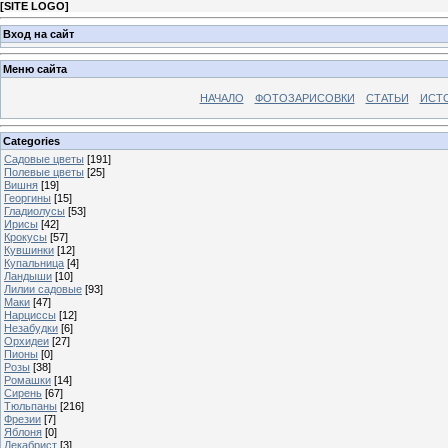
[
SITE LOGO
]
Вход на сайт
Меню сайта
НАЧАЛО
ФОТОЗАРИСОВКИ
СТАТЬИ
ИСТ
Categories
Садовые цветы
[191]
Полевые цветы
[25]
Вишня
[19]
Георгины
[15]
Гладиолусы
[53]
Ирисы
[42]
Крокусы
[57]
Кувшинки
[12]
Купальница
[4]
Ландыши
[10]
Лилии садовые
[93]
Маки
[47]
Нарциссы
[12]
Незабудки
[6]
Орхидеи
[27]
Пионы
[0]
Розы
[38]
Ромашки
[14]
Сирень
[67]
Тюльпаны
[216]
Фрезии
[7]
Яблоня
[0]
Декабрист
[3]