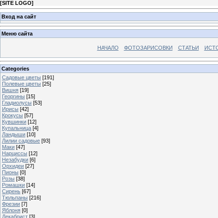
[
SITE LOGO
]
Вход на сайт
Меню сайта
НАЧАЛО
ФОТОЗАРИСОВКИ
СТАТЬИ
ИСТ
Categories
Садовые цветы
[191]
Полевые цветы
[25]
Вишня
[19]
Георгины
[15]
Гладиолусы
[53]
Ирисы
[42]
Крокусы
[57]
Кувшинки
[12]
Купальница
[4]
Ландыши
[10]
Лилии садовые
[93]
Маки
[47]
Нарциссы
[12]
Незабудки
[6]
Орхидеи
[27]
Пионы
[0]
Розы
[38]
Ромашки
[14]
Сирень
[67]
Тюльпаны
[216]
Фрезии
[7]
Яблоня
[0]
Декабрист
[3]