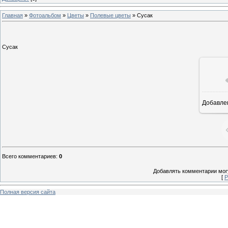
Главная
»
Фотоальбом
»
Цветы
»
Полевые цветы
» Сусак
Сусак
Добавле
5
Всего комментариев
:
0
Добавлять комментарии могу
[
Р
Полная версия сайта