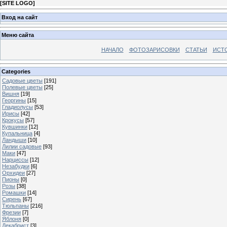
[
SITE LOGO
]
Вход на сайт
Меню сайта
НАЧАЛО
ФОТОЗАРИСОВКИ
СТАТЬИ
ИСТ
Categories
Садовые цветы
[191]
Полевые цветы
[25]
Вишня
[19]
Георгины
[15]
Гладиолусы
[53]
Ирисы
[42]
Крокусы
[57]
Кувшинки
[12]
Купальница
[4]
Ландыши
[10]
Лилии садовые
[93]
Маки
[47]
Нарциссы
[12]
Незабудки
[6]
Орхидеи
[27]
Пионы
[0]
Розы
[38]
Ромашки
[14]
Сирень
[67]
Тюльпаны
[216]
Фрезии
[7]
Яблоня
[0]
Декабрист
[3]