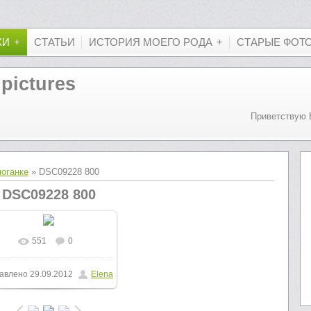
КИ
СТАТЬИ
ИСТОРИЯ МОЕГО РОДА
СТАРЫЕ ФОТ
 pictures
Приветствую 
поганке
» DSC09228 800
DSC09228 800
551
0
В реальном размере
авлено
29.09.2012
Elena
600x800
/ 222.6Kb