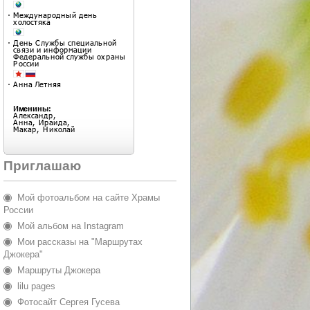
Приглашаю
Мой фотоальбом на сайте Храмы
России
Мой альбом на Instagram
Мои рассказы на "Маршрутах
Джокера"
Маршруты Джокера
lilu pages
Фотосайт Сергея Гусева