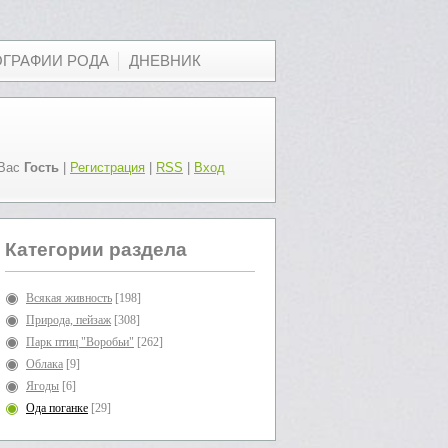
ОГРАФИИ РОДА
ДНЕВНИК
Вас
Гость
|
Регистрация
|
RSS
|
Вход
Категории раздела
Всякая живность
[198]
Природа, пейзаж
[308]
Парк птиц "Воробьи"
[262]
Облака
[9]
Ягоды
[6]
Ода поганке
[29]