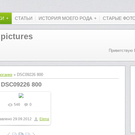
КИ
СТАТЬИ
ИСТОРИЯ МОЕГО РОДА
СТАРЫЕ ФОТ
 pictures
Приветствую 
поганке
» DSC09226 800
DSC09226 800
546
0
В реальном размере
авлено
29.09.2012
Elena
800x600
/ 185.4Kb