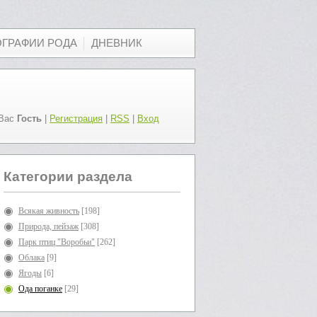
ОГРАФИИ РОДА
ДНЕВНИК
Вас
Гость
|
Регистрация
|
RSS
|
Вход
Категории раздела
Всякая живность
[198]
Природа, пейзаж
[308]
Парк птиц "Воробьи"
[262]
Облака
[9]
Ягоды
[6]
Ода поганке
[29]