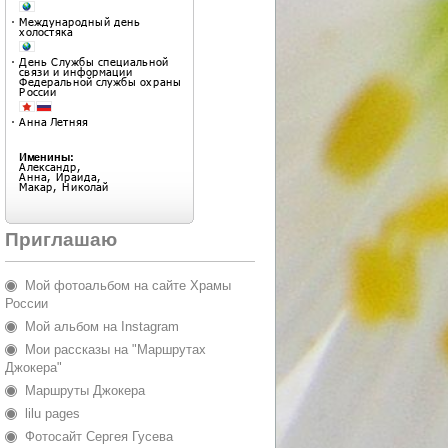
Приглашаю
Мой фотоальбом на сайте Храмы
России
Мой альбом на Instagram
Мои рассказы на "Маршрутах
Джокера"
Маршруты Джокера
lilu pages
Фотосайт Сергея Гусева