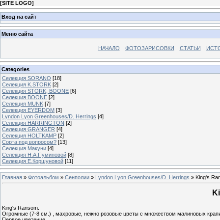
[
SITE LOGO
]
Вход на сайт
Меню сайта
НАЧАЛО
ФОТОЗАРИСОВКИ
СТАТЬИ
ИСТ
Categories
Селекция SORANO
[18]
Селекция K.STORK
[2]
Селекция STORK, BOONE
[6]
Селекция BOONE
[2]
Селекция MUNK
[7]
Селекция EYERDOM
[3]
Lyndon Lyon Greenhouses/D. Herrings
[4]
Селекция HARRINGTON
[2]
Селекция GRANGER
[4]
Селекция HOLTKAMP
[2]
Сорта под вопросом?
[13]
Селекция Макуни
[4]
Селекция Н.А.Пуминовой
[8]
Селекция Е.Коршуновой
[11]
Главная
»
Фотоальбом
»
Сенполии
»
Lyndon Lyon Greenhouses/D. Herrings
» King's R
K
King's Ransom.
Огромные (7-8 см.) , махровые, нежно розовые цветы с множеством малиновых крап
Первое цветение.