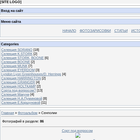
[
SITE LOGO
]
Вход на сайт
Меню сайта
НАЧАЛО
ФОТОЗАРИСОВКИ
СТАТЬИ
ИСТ
Categories
Селекция SORANO
[18]
Селекция K.STORK
[2]
Селекция STORK, BOONE
[6]
Селекция BOONE
[2]
Селекция MUNK
[7]
Селекция EYERDOM
[3]
Lyndon Lyon Greenhouses/D. Herrings
[4]
Селекция HARRINGTON
[2]
Селекция GRANGER
[4]
Селекция HOLTKAMP
[2]
Сорта под вопросом?
[13]
Селекция Макуни
[4]
Селекция Н.А.Пуминовой
[8]
Селекция Е.Коршуновой
[11]
Главная
»
Фотоальбом
» Сенполии
Фотографий в разделе
:
86
Сорт под вопросом