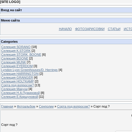
[
SITE LOGO
]
Вход на сайт
Меню сайта
НАЧАЛО
ФОТОЗАРИСОВКИ
СТАТЬИ
ИСТ
Categories
Селекция SORANO
[18]
Селекция K.STORK
[2]
Селекция STORK, BOONE
[6]
Селекция BOONE
[2]
Селекция MUNK
[7]
Селекция EYERDOM
[3]
Lyndon Lyon Greenhouses/D. Herrings
[4]
Селекция HARRINGTON
[2]
Селекция GRANGER
[4]
Селекция HOLTKAMP
[2]
Сорта под вопросом?
[13]
Селекция Макуни
[4]
Селекция Н.А.Пуминовой
[8]
Селекция Е.Коршуновой
[11]
Главная
»
Фотоальбом
»
Сенполии
»
Сорта под вопросом?
» Сорт под ?
Сорт под ?