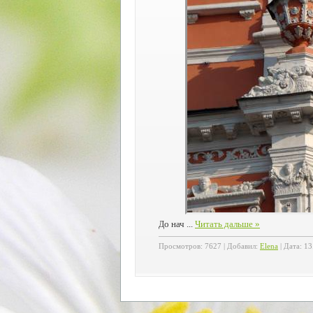
о нач
...
Читать дальше »
Д
Просмотров:
7627
|
Добавил:
Elena
|
Дата:
13