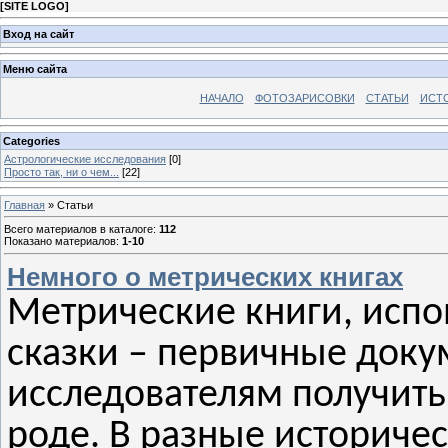
[
SITE LOGO
]
Вход на сайт
Меню сайта
НАЧАЛО
ФОТОЗАРИСОВКИ
СТАТЬИ
ИСТ
Categories
Астрологические исследования
[0]
Просто так, ни о чем...
[22]
Главная
»
Статьи
Всего материалов в каталоге
:
112
Показано материалов
:
1-10
Немного о метрических книгах
Метрические книги, испо
сказки – первичные док
исследователям получить
роде. В разные историче