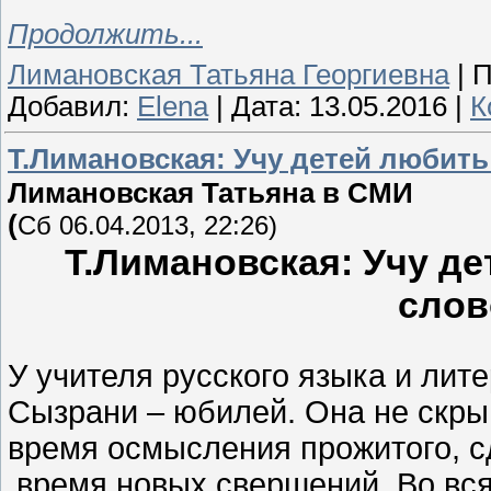
Продолжить...
Лимановская Татьяна Георгиевна
|
П
Добавил:
Elena
|
Дата:
13.05.2016
|
К
Т.Лимановская: Учу детей любить
Лимановская Татьяна в СМИ
(
Сб 06.04.2013, 22:26)
Т.Лимановская: Учу д
слов
У учителя русского языка и лит
Сызрани – юбилей. Она не скрыв
время осмысления прожитого, сд
время новых с
вершений. Во вся