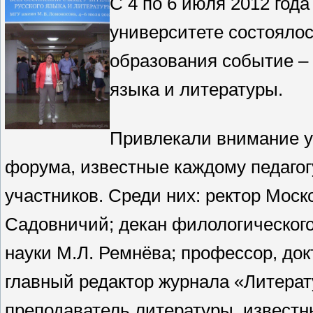
С 4 по 6 июля 2012 год
университете состоялос
образования событие – 
языка и литературы.
Привлекали внимание у
форума, известные каждому педагог
участников. Среди них: ректор Моск
Садовничий; декан филологического
науки М.Л. Ремнёва; профессор, док
главный редактор журнала «Литерат
преподаватель литературы, известн