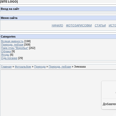
[
SITE LOGO
]
Вход на сайт
Меню сайта
НАЧАЛО
ФОТОЗАРИСОВКИ
СТАТЬИ
ИСТ
Categories
Всякая живность
[198]
Природа, пейзаж
[308]
Парк птиц "Воробьи"
[262]
Облака
[9]
Ягоды
[6]
Ода поганке
[29]
Главная
»
Фотоальбом
»
Природа
»
Природа, пейзаж
» Зимаааа
Добавле
6