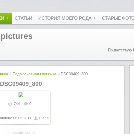
КИ
СТАТЬИ
ИСТОРИЯ МОЕГО РОДА
СТАРЫЕ ФОТ
 pictures
Приветствую 
бинка
»
Подмосковная глубинка
» DSC09409_800
DSC09409_800
744
0
В реальном размере
авлено
06.06.2011
Elena
800x600
/ 190.0Kb