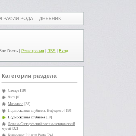
ОГРАФИИ РОДА
ДНЕВНИК
Вас
Гость
|
Регистрация
|
RSS
|
Вход
Категории раздела
Самара
[19]
Чита
[0]
Мозалово
[38]
Подмосковная глубинка. Нефедьево
[190]
Подмосковная глубинка
[19]
Ленино-Снегирёвский военно-исторический
музей
[32]
Киногород Piligrim Porto
[24]