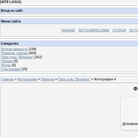
[
SITE LOGO
]
Вход на сайт
Меню сайта
НАЧАЛО
ФОТОЗАРИСОВКИ
СТАТЬИ
ИСТ
Categories
Всякая живность
[198]
Природа, пейзаж
[308]
Парк птиц "Воробьи"
[262]
Облака
[9]
Ягоды
[6]
Ода поганке
[29]
Главная
»
Фотоальбом
»
Природа
»
Парк птиц "Воробьи"
» Фотография 4
Ф
Добавле