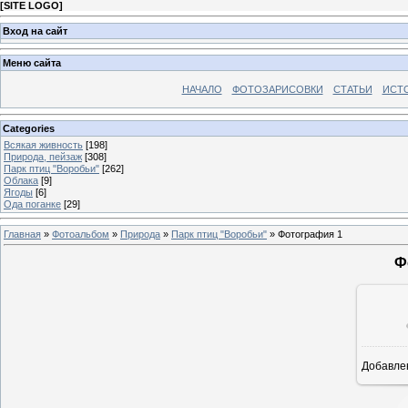
[
SITE LOGO
]
Вход на сайт
Меню сайта
НАЧАЛО
ФОТОЗАРИСОВКИ
СТАТЬИ
ИСТ
Categories
Всякая живность
[198]
Природа, пейзаж
[308]
Парк птиц "Воробьи"
[262]
Облака
[9]
Ягоды
[6]
Ода поганке
[29]
Главная
»
Фотоальбом
»
Природа
»
Парк птиц "Воробьи"
» Фотография 1
Ф
Добавле
8