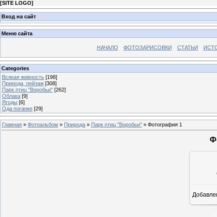
[
SITE LOGO
]
Вход на сайт
Меню сайта
НАЧАЛО
ФОТОЗАРИСОВКИ
СТАТЬИ
ИСТ
Categories
Всякая живность
[198]
Природа, пейзаж
[308]
Парк птиц "Воробьи"
[262]
Облака
[9]
Ягоды
[6]
Ода поганке
[29]
Главная
»
Фотоальбом
»
Природа
»
Парк птиц "Воробьи"
» Фотография 1
Ф
Добавле
8