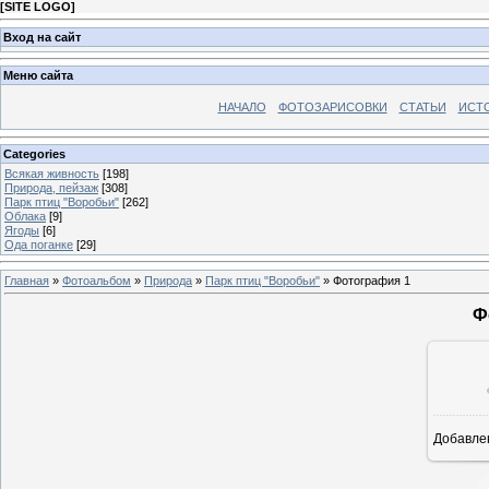
[
SITE LOGO
]
Вход на сайт
Меню сайта
НАЧАЛО
ФОТОЗАРИСОВКИ
СТАТЬИ
ИСТ
Categories
Всякая живность
[198]
Природа, пейзаж
[308]
Парк птиц "Воробьи"
[262]
Облака
[9]
Ягоды
[6]
Ода поганке
[29]
Главная
»
Фотоальбом
»
Природа
»
Парк птиц "Воробьи"
» Фотография 1
Ф
Добавле
8