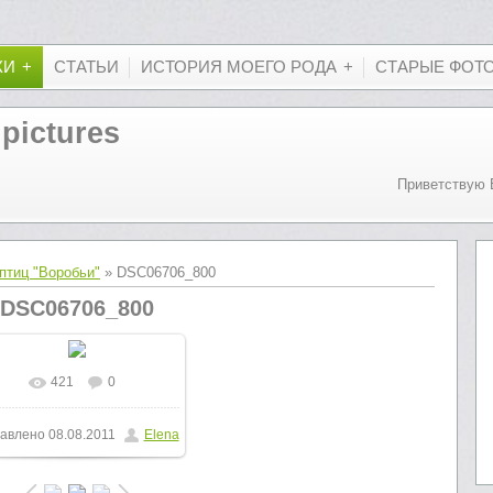
КИ
СТАТЬИ
ИСТОРИЯ МОЕГО РОДА
СТАРЫЕ ФОТ
 pictures
Приветствую 
птиц "Воробьи"
» DSC06706_800
DSC06706_800
421
0
В реальном размере
авлено
08.08.2011
Elena
600x800
/ 252.4Kb