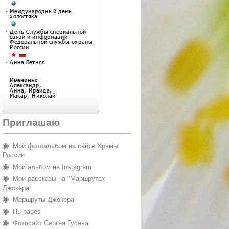
Приглашаю
Мой фотоальбом на сайте Храмы
России
Мой альбом на Instagram
Мои рассказы на "Маршрутах
Джокера"
Маршруты Джокера
lilu pages
Фотосайт Сергея Гусева