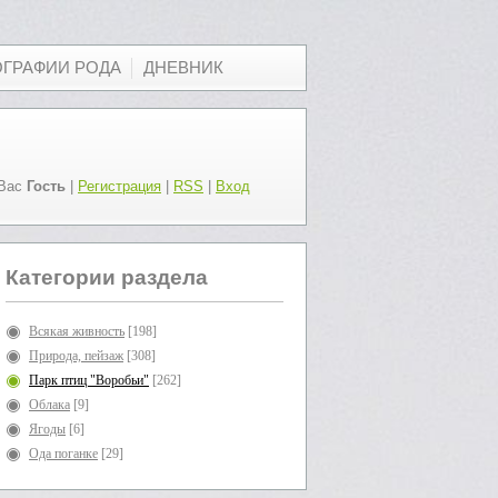
ОГРАФИИ РОДА
ДНЕВНИК
Вас
Гость
|
Регистрация
|
RSS
|
Вход
Категории раздела
Всякая живность
[198]
Природа, пейзаж
[308]
Парк птиц "Воробьи"
[262]
Облака
[9]
Ягоды
[6]
Ода поганке
[29]