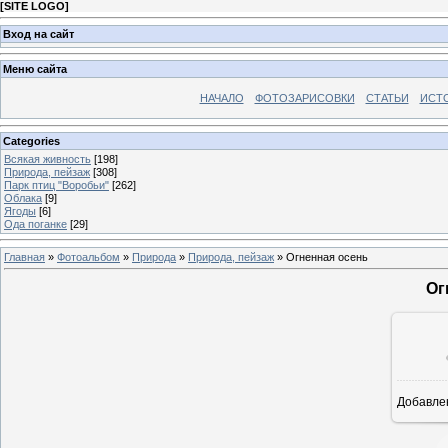
[
SITE LOGO
]
Вход на сайт
Меню сайта
НАЧАЛО
ФОТОЗАРИСОВКИ
СТАТЬИ
ИСТ
Categories
Всякая живность
[198]
Природа, пейзаж
[308]
Парк птиц "Воробьи"
[262]
Облака
[9]
Ягоды
[6]
Ода поганке
[29]
Главная
»
Фотоальбом
»
Природа
»
Природа, пейзаж
» Огненная осень
Ог
Добавле
8