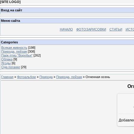
[
SITE LOGO
]
Вход на сайт
Меню сайта
НАЧАЛО
ФОТОЗАРИСОВКИ
СТАТЬИ
ИСТ
Categories
Всякая живность
[198]
Природа, пейзаж
[308]
Парк птиц "Воробьи"
[262]
Облака
[9]
Ягоды
[6]
Ода поганке
[29]
Главная
»
Фотоальбом
»
Природа
»
Природа, пейзаж
» Огненная осень
Ог
Добавле
8