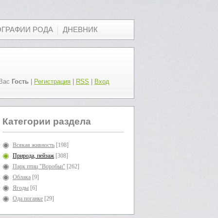
ОГРАФИИ РОДА
ДНЕВНИК
Вас
Гость
|
Регистрация
|
RSS
|
Вход
Категории раздела
Всякая живность
[198]
Природа, пейзаж
[308]
Парк птиц "Воробьи"
[262]
Облака
[9]
Ягоды
[6]
Ода поганке
[29]