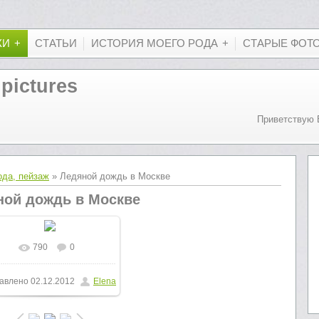
КИ
СТАТЬИ
ИСТОРИЯ МОЕГО РОДА
СТАРЫЕ ФОТ
 pictures
Приветствую 
ода, пейзаж
» Ледяной дождь в Москве
ной дождь в Москве
790
0
В реальном размере
авлено
02.12.2012
Elena
800x600
/ 211.1Kb