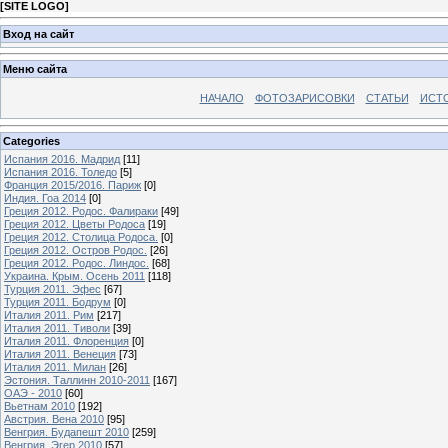
[
SITE LOGO
]
Вход на сайт
Меню сайта
НАЧАЛО
ФОТОЗАРИСОВКИ
СТАТЬИ
ИСТ
Categories
Испания 2016. Мадрид
[11]
Испания 2016. Толедо
[5]
Франция 2015/2016. Париж
[0]
Индия. Гоа 2014
[0]
Греция 2012. Родос. Фалираки
[49]
Греция 2012. Цветы Родоса
[19]
Греция 2012. Столица Родоса.
[0]
Греция 2012. Остров Родос.
[26]
Греция 2012. Родос. Линдос.
[68]
Украина. Крым. Осень 2011
[118]
Турция 2011. Эфес
[67]
Турция 2011. Бодрум
[0]
Италия 2011. Рим
[217]
Италия 2011. Тиволи
[39]
Италия 2011. Флоренция
[0]
Италия 2011. Венеция
[73]
Италия 2011. Милан
[26]
Эстония. Таллинн 2010-2011
[167]
ОАЭ - 2010
[60]
Вьетнам 2010
[192]
Австрия. Вена 2010
[95]
Венгрия. Будапешт 2010
[259]
Венгрия. Эгер 2010
[57]