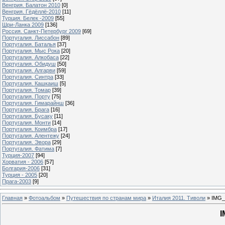
Венгрия. Балатон 2010
[0]
Венгрия. Гёдёллё-2010
[11]
Турция. Белек -2009
[55]
Шри-Ланка 2009
[136]
Россия. Санкт-Петербург 2009
[69]
Португалия. Лиссабон
[89]
Португалия. Баталья
[37]
Португалия. Мыс Рока
[20]
Португалия. Алкобаса
[22]
Португалия. Обидуш
[50]
Португалия. Алгарви
[59]
Португалия. Синтра
[33]
Португалия. Кашкаиш
[5]
Португалия. Томар
[39]
Португалия. Порту
[75]
Португалия. Гимарайнш
[36]
Португалия. Брага
[16]
Португалия. Бусаку
[11]
Португалия. Монти
[14]
Португалия. Коимбра
[17]
Португалия. Алентежу
[24]
Португалия. Эвора
[29]
Португалия. Фатима
[7]
Турция-2007
[94]
Хорватия - 2006
[57]
Болгария-2006
[31]
Турция - 2005
[20]
Прага-2003
[9]
Главная
»
Фотоальбом
»
Путешествия по странам мира
»
Италия 2011. Тиволи
» IMG_
I