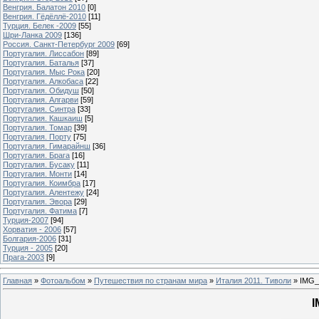
Венгрия. Балатон 2010
[0]
Венгрия. Гёдёллё-2010
[11]
Турция. Белек -2009
[55]
Шри-Ланка 2009
[136]
Россия. Санкт-Петербург 2009
[69]
Португалия. Лиссабон
[89]
Португалия. Баталья
[37]
Португалия. Мыс Рока
[20]
Португалия. Алкобаса
[22]
Португалия. Обидуш
[50]
Португалия. Алгарви
[59]
Португалия. Синтра
[33]
Португалия. Кашкаиш
[5]
Португалия. Томар
[39]
Португалия. Порту
[75]
Португалия. Гимарайнш
[36]
Португалия. Брага
[16]
Португалия. Бусаку
[11]
Португалия. Монти
[14]
Португалия. Коимбра
[17]
Португалия. Алентежу
[24]
Португалия. Эвора
[29]
Португалия. Фатима
[7]
Турция-2007
[94]
Хорватия - 2006
[57]
Болгария-2006
[31]
Турция - 2005
[20]
Прага-2003
[9]
Главная
»
Фотоальбом
»
Путешествия по странам мира
»
Италия 2011. Тиволи
» IMG_
I