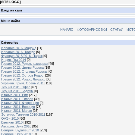
[
SITE LOGO
]
Вход на сайт
Меню сайта
НАЧАЛО
ФОТОЗАРИСОВКИ
СТАТЬИ
ИСТ
Categories
Испания 2016. Мадрид
[11]
Испания 2016. Толедо
[5]
Франция 2015/2016. Париж
[0]
Индия. Гоа 2014
[0]
Греция 2012. Родос. Фалираки
[49]
Греция 2012. Цветы Родоса
[19]
Греция 2012. Столица Родоса.
[0]
Греция 2012. Остров Родос.
[26]
Греция 2012. Родос. Линдос.
[68]
Украина. Крым. Осень 2011
[118]
Турция 2011. Эфес
[67]
Турция 2011. Бодрум
[0]
Италия 2011. Рим
[217]
Италия 2011. Тиволи
[39]
Италия 2011. Флоренция
[0]
Италия 2011. Венеция
[73]
Италия 2011. Милан
[26]
Эстония. Таллинн 2010-2011
[167]
ОАЭ - 2010
[60]
Вьетнам 2010
[192]
Австрия. Вена 2010
[95]
Венгрия. Будапешт 2010
[259]
Венгрия. Эгер 2010
[57]