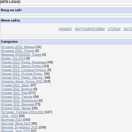
[
SITE LOGO
]
Вход на сайт
Меню сайта
НАЧАЛО
ФОТОЗАРИСОВКИ
СТАТЬИ
ИСТ
Categories
Испания 2016. Мадрид
[11]
Испания 2016. Толедо
[5]
Франция 2015/2016. Париж
[0]
Индия. Гоа 2014
[0]
Греция 2012. Родос. Фалираки
[49]
Греция 2012. Цветы Родоса
[19]
Греция 2012. Столица Родоса.
[0]
Греция 2012. Остров Родос.
[26]
Греция 2012. Родос. Линдос.
[68]
Украина. Крым. Осень 2011
[118]
Турция 2011. Эфес
[67]
Турция 2011. Бодрум
[0]
Италия 2011. Рим
[217]
Италия 2011. Тиволи
[39]
Италия 2011. Флоренция
[0]
Италия 2011. Венеция
[73]
Италия 2011. Милан
[26]
Эстония. Таллинн 2010-2011
[167]
ОАЭ - 2010
[60]
Вьетнам 2010
[192]
Австрия. Вена 2010
[95]
Венгрия. Будапешт 2010
[259]
Венгрия. Эгер 2010
[57]