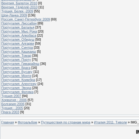
Венгрия. Балатон 2010
[0]
Венгрия. Гёдёллё-2010
[11]
Турция. Белек -2009
[55]
Шри-Ланка 2009
[136]
Россия. Санкт-Петербург 2009
[69]
Португалия. Лиссабон
[89]
Португалия. Баталья
[37]
Португалия. Мыс Рока
[20]
Португалия. Алкобаса
[22]
Португалия. Обидуш
[50]
Португалия. Алгарви
[59]
Португалия. Синтра
[33]
Португалия. Кашкаиш
[5]
Португалия. Томар
[39]
Португалия. Порту
[75]
Португалия. Гимарайнш
[36]
Португалия. Брага
[16]
Португалия. Бусаку
[11]
Португалия. Монти
[14]
Португалия. Коимбра
[17]
Португалия. Алентежу
[24]
Португалия. Эвора
[29]
Португалия. Фатима
[7]
Турция-2007
[94]
Хорватия - 2006
[57]
Болгария-2006
[31]
Турция - 2005
[20]
Прага-2003
[9]
Главная
»
Фотоальбом
»
Путешествия по странам мира
»
Италия 2011. Тиволи
» IMG_
I