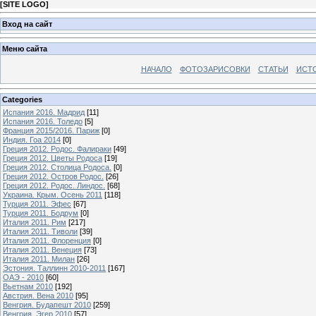
[
SITE LOGO
]
Вход на сайт
Меню сайта
НАЧАЛО
ФОТОЗАРИСОВКИ
СТАТЬИ
ИСТ
Categories
Испания 2016. Мадрид
[11]
Испания 2016. Толедо
[5]
Франция 2015/2016. Париж
[0]
Индия. Гоа 2014
[0]
Греция 2012. Родос. Фалираки
[49]
Греция 2012. Цветы Родоса
[19]
Греция 2012. Столица Родоса.
[0]
Греция 2012. Остров Родос.
[26]
Греция 2012. Родос. Линдос.
[68]
Украина. Крым. Осень 2011
[118]
Турция 2011. Эфес
[67]
Турция 2011. Бодрум
[0]
Италия 2011. Рим
[217]
Италия 2011. Тиволи
[39]
Италия 2011. Флоренция
[0]
Италия 2011. Венеция
[73]
Италия 2011. Милан
[26]
Эстония. Таллинн 2010-2011
[167]
ОАЭ - 2010
[60]
Вьетнам 2010
[192]
Австрия. Вена 2010
[95]
Венгрия. Будапешт 2010
[259]
Венгрия. Эгер 2010
[57]