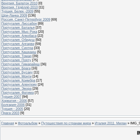
Венгрия. Балатон 2010
[0]
Венгрия. Гёдёллё-2010
[11]
Турция. Белек -2009
[55]
Шри-Ланка 2009
[136]
Россия. Санкт-Петербург 2009
[69]
Португалия. Лиссабон
[89]
Португалия. Баталья
[37]
Португалия. Мыс Рока
[20]
Португалия. Алкобаса
[22]
Португалия. Обидуш
[50]
Португалия. Алгарви
[59]
Португалия. Синтра
[33]
Португалия. Кашкаиш
[5]
Португалия. Томар
[39]
Португалия. Порту
[75]
Португалия. Гимарайнш
[36]
Португалия. Брага
[16]
Португалия. Бусаку
[11]
Португалия. Монти
[14]
Португалия. Коимбра
[17]
Португалия. Алентежу
[24]
Португалия. Эвора
[29]
Португалия. Фатима
[7]
Турция-2007
[94]
Хорватия - 2006
[57]
Болгария-2006
[31]
Турция - 2005
[20]
Прага-2003
[9]
Главная
»
Фотоальбом
»
Путешествия по странам мира
»
Италия 2011. Милан
» IMG_9
I